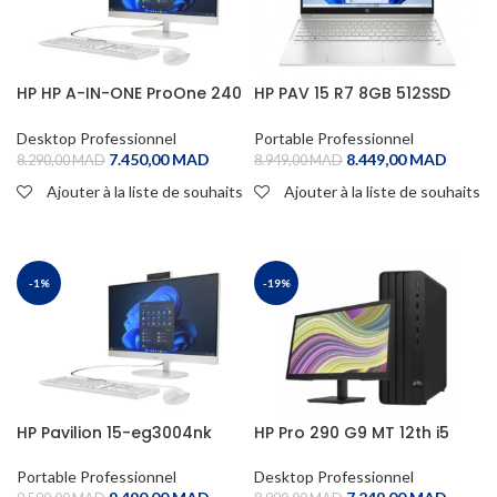
HP HP A-IN-ONE ProOne 240
HP PAV 15 R7 8GB 512SSD
G10
W11H SILVER 1Y
Desktop Professionnel
Portable Professionnel
7.450,00
MAD
8.449,00
MAD
8.290,00
MAD
8.949,00
MAD
Ajouter à la liste de souhaits
Ajouter à la liste de souhaits
ADD TO CART
ADD TO CART
-1%
-19%
HP Pavilion 15-eg3004nk
HP Pro 290 G9 MT 12th i5
13th i5
Desktop Professionnel
Portable Professionnel