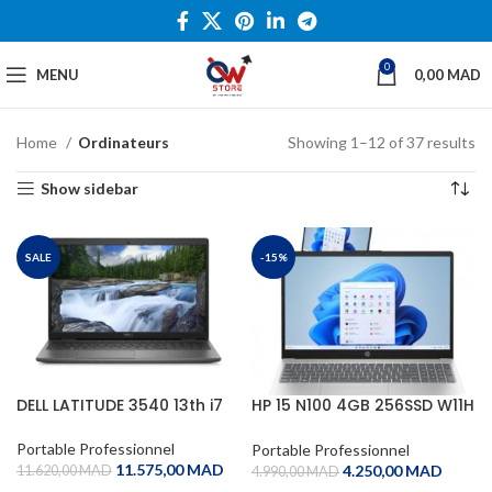
0
MENU
0,00
MAD
Home
Ordinateurs
Showing 1–12 of 37 results
Show sidebar
SALE
-15%
DELL LATITUDE 3540 13th i7
HP 15 N100 4GB 256SSD W11H
BLUE 1Y
Portable Professionnel
Portable Professionnel
11.575,00
MAD
4.250,00
MAD
11.620,00
MAD
4.990,00
MAD