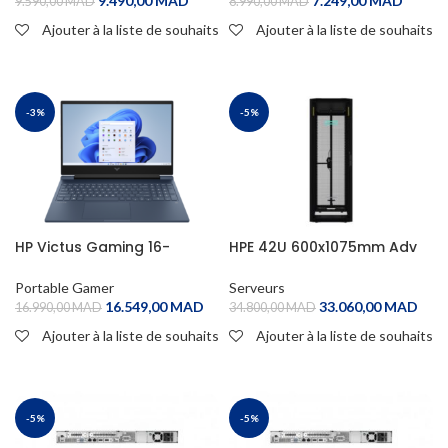
7.249,00
MAD
9.490,00
MAD
8.990,00
MAD
9.590,00
MAD
Ajouter à la liste de souhaits
Ajouter à la liste de souhaits
ADD TO CART
ADD TO CART
-3%
-5%
HP Victus Gaming 16-
HPE 42U 600x1075mm Adv
r0000nk 13th i7
G2 Kit Pllt Rack
Portable Gamer
Serveurs
16.549,00
MAD
33.060,00
MAD
16.990,00
MAD
34.800,00
MAD
Ajouter à la liste de souhaits
Ajouter à la liste de souhaits
ADD TO CART
ADD TO CART
-5%
-5%