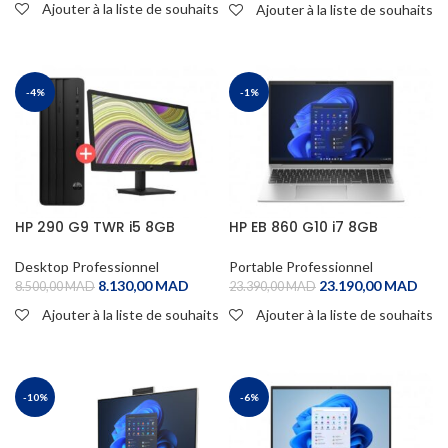
Ajouter à la liste de souhaits
Ajouter à la liste de souhaits
ADD TO CART
ADD TO CART
-4%
-1%
HP 290 G9 TWR i5 8GB
HP EB 860 G10 i7 8GB
512SSD DOS P22v 3Y
256SSD W11P 3Y
Desktop Professionnel
Portable Professionnel
8.130,00
MAD
23.190,00
MAD
8.500,00
MAD
23.390,00
MAD
Ajouter à la liste de souhaits
Ajouter à la liste de souhaits
ADD TO CART
ADD TO CART
-10%
-6%