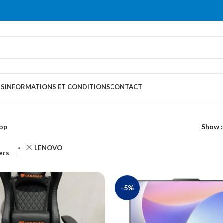
US
INFORMATIONS ET CONDITIONS
CONTACT
op
Show
LENOVO
ters
-5%