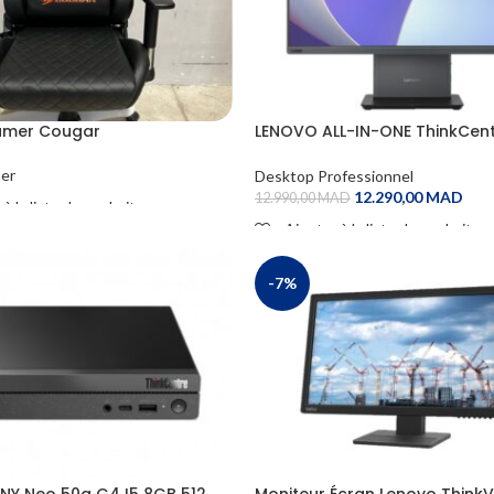
amer Cougar
LENOVO ALL-IN-ONE ThinkCen
50a 27 Gen 5 i7 13th
er
Desktop Professionnel
12.290,00
MAD
12.990,00
MAD
 à la liste de souhaits
Ajouter à la liste de souhaits
RE
ADD TO CART
-7%
NY Neo 50q G4 I5 8GB 512
Moniteur Écran Lenovo ThinkV