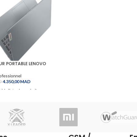
UR PORTABLE LENOVO
lim 3 15IRU8
ofessionnel
4.350,00
MAD
D
 à la liste de souhaits
CART