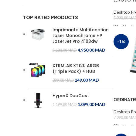
CORSAIRE
1
SSD No os
COUGAR
1
Desktop Pr
TOP RATED PRODUCTS
5.990,00
MA
CRUCIAL
1
Ajouter
Imprimante Multifonction
D-LINK
1
Laser Monochrome HP
ADD TO 
LaserJet Pro 4103dw
-1%
DAHUA
1
4.950,00
MAD
5.100,00
MAD
DEEP COOL
1
DELL
1
XTRMLAB XT120 ARGB
(Triple Pack) + HUB
EPSON
1
249,00
MAD
399,00
MAD
FANVIL
1
HyperX DuoCast
G.SKILL
1
ORDINATEU
1.099,00
MAD
ONELENOVO
1.199,00
MAD
GIGABYTE
1
Desktop Pr
GRANDSTREAM
1
7.290,00
MA
Ajouter
HIKVISION
1
ADD TO 