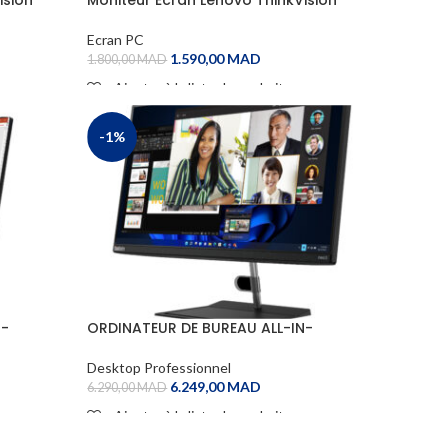
S22E-20 21.5”
Ecran PC
1.590,00
MAD
1.800,00
MAD
Ajouter à la liste de souhaits
ADD TO CART
-1%
N-
ORDINATEUR DE BUREAU ALL-IN-
 24IAP7
ONELENOVO Thinkcentre Neo 30a 22 i3
Desktop Professionnel
6.249,00
MAD
6.290,00
MAD
Ajouter à la liste de souhaits
ADD TO CART