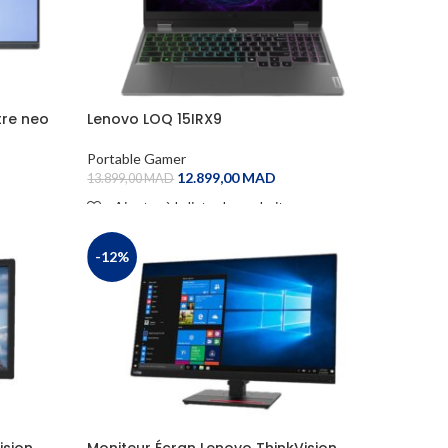
tre neo
Lenovo LOQ 15IRX9
Portable Gamer
12.899,00
MAD
13.899,00
MAD
Ajouter à la liste de souhaits
ADD TO CART
-12%
ision
Moniteur Écran Lenovo ThinkVision