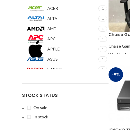
ACER
1
ALTAI
1
AMD
1
Chaise G
APC
1
Chaise Gam
APPLE
1
Ajouter
ASUS
1
READ MO
BARCO
1
-9%
BE QUIET
1
Brother
1
STOCK STATUS
CANON
1
On sale
Connect
1
In stock
COOLER MASTER
1
LENOVO TI