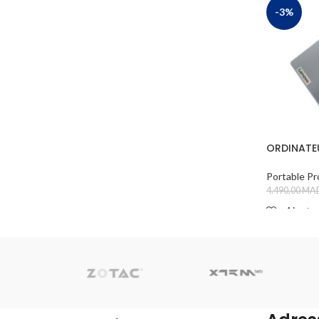
HP
1
-3%
HTC
1
HYBROK
1
HYPERX
1
IMOU
1
INTEL
1
ORDINATE
IPCOM
1
IdeaPad S
Portable Pr
KASPERSKY
1
4.490,00
MA
KINGSTON
1
Ajouter
LENOVO
10
ADD TO 
LEXAR
1
LOGITECH
1
MARS GAMING
1