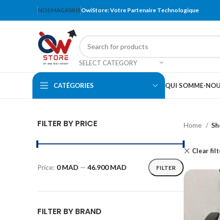
NOS MAGASINS
OwiStore: Votre Partenaire Technologique
SELECT CATEGORY
CATÉGORIES
QUI SOMME-NO
FILTER BY PRICE
Home
Sh
Clear fil
Price:
0 MAD
—
46.900 MAD
FILTER
FILTER BY BRAND