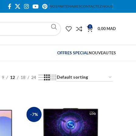
NOS PARTENAIRES
CONTACTEZ NOUS
0
0,00
MAD
OFFRES SPECIAL
NOUVEAUTES
9
12
18
24
-7%