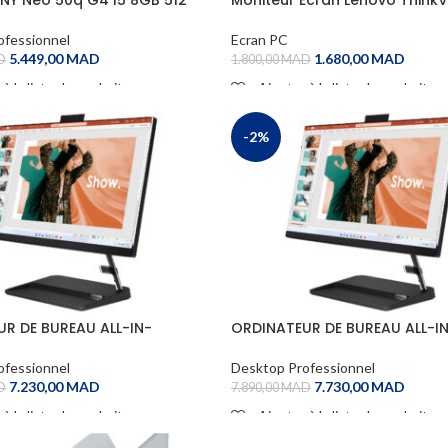
E22-28 21.5”
ofessionnel
Ecran PC
5.449,00
MAD
1.680,00
MAD
D
1.800,00
MAD
 à la liste de souhaits
Ajouter à la liste de souhaits
CART
ADD TO CART
-2%
R DE BUREAU ALL-IN-
ORDINATEUR DE BUREAU ALL-I
 IdeaCentre AIO 3 22IAP7
ONELENOVO IdeaCentre AIO 3
ofessionnel
Desktop Professionnel
7.230,00
MAD
7.730,00
MAD
D
7.890,00
MAD
 à la liste de souhaits
Ajouter à la liste de souhaits
CART
ADD TO CART