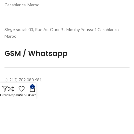
Casablanca, Maroc
Siège social: 03, Rue Ait Ourir Bs Moulay Youssef, Casablanca
Maroc
GSM / Whatsapp
(+212) 702 080 681
0
Emails
Filters
Compare
Wishlist
Cart
Contact@owistoremaroc.com
Helpdesk@owistoremaroc.com