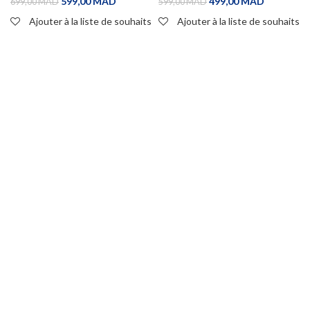
599,00
MAD
499,00
MAD
699,00
MAD
599,00
MAD
Ajouter à la liste de souhaits
Ajouter à la liste de souhaits
ADD TO CART
ADD TO CART