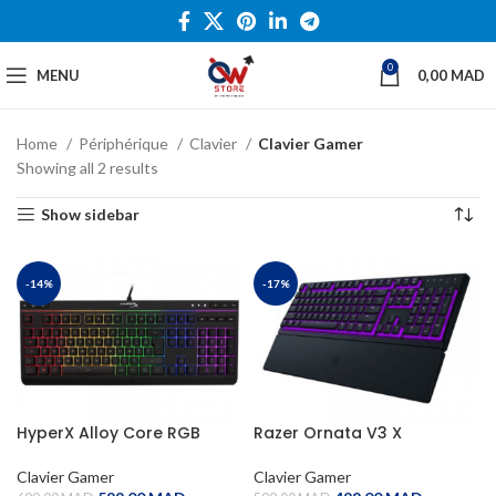
0
MENU
0,00
MAD
Home
Périphérique
Clavier
Clavier Gamer
Showing all 2 results
Show sidebar
-14%
-17%
HyperX Alloy Core RGB
Razer Ornata V3 X
Clavier Gamer
Clavier Gamer