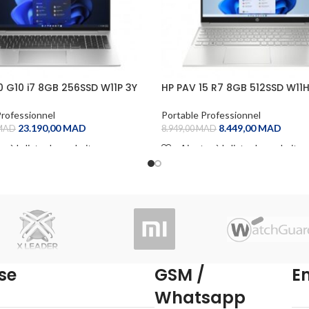
0 G10 i7 8GB 256SSD W11P 3Y
HP PAV 15 R7 8GB 512SSD W11H
1Y
Professionnel
Portable Professionnel
23.190,00
MAD
8.449,00
MAD
MAD
8.949,00
MAD
r à la liste de souhaits
Ajouter à la liste de souhaits
 CART
ADD TO CART
se
GSM /
E
Whatsapp