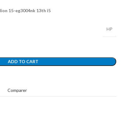
on 15-eg3004nk 13th i5
HP
ADD TO CART
t
Comparer