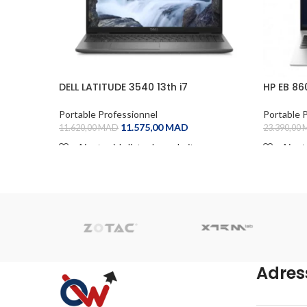
DELL LATITUDE 3540 13th i7
HP EB 86
Portable Professionnel
Portable 
11.575,00
MAD
11.620,00
MAD
23.390,00
Ajouter à la liste de souhaits
Ajoute
ADD TO CART
ADD TO
Adres