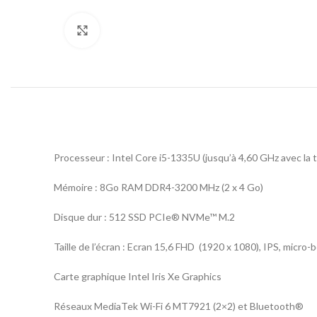
Click to enlarge
Processeur : Intel Core i5-1335U (jusqu’à 4,60 GHz avec l
Mémoire : 8Go RAM DDR4-3200 MHz (2 x 4 Go)
Disque dur : 512 SSD PCIe® NVMe™ M.2
Taille de l’écran : Ecran 15,6 FHD (1920 x 1080), IPS, micro-
Carte graphique Intel Iris Xe Graphics
Réseaux MediaTek Wi-Fi 6 MT7921 (2×2) et Bluetooth®