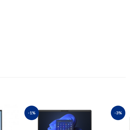
-1%
-3%