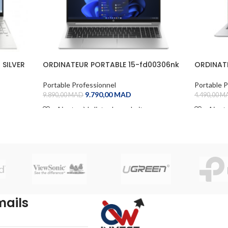
 SILVER
ORDINATEUR PORTABLE 15-fd00306nk
ORDINAT
i5 13TH
VIVOBOOK
Portable Professionnel
Portable P
9.790,00
MAD
9.890,00
MAD
4.490,00
M
Ajouter à la liste de souhaits
Ajoute
ADD TO CART
ADD TO
mails