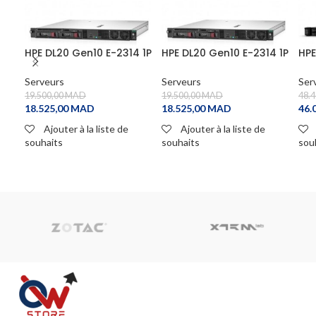
HPE DL20 Gen10 E-2314 1P
HPE DL20 Gen10 E-2314 1P
HPE
8G NHP 2 LFF Svr
8G NHP 2 LFF Svr
2.4
Serveurs
Serveurs
Ser
19.500,00
MAD
19.500,00
MAD
48.
18.525,00
MAD
18.525,00
MAD
46.
Ajouter à la liste de
Ajouter à la liste de
souhaits
souhaits
sou
ADD TO CART
ADD TO CART
A