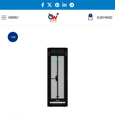
0
MENU
0,00
MAD
-5%