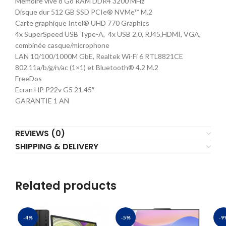
Memoire vive 8 Go RAM DDR4 3200 MHz
Disque dur 512 GB SSD PCIe® NVMe™ M.2
Carte graphique Intel® UHD 770 Graphics
4x SuperSpeed USB Type-A, 4x USB 2.0, RJ45,HDMI, VGA,
combinée casque/microphone
LAN 10/100/1000M GbE, Realtek Wi-Fi 6 RTL8821CE
802.11a/b/g/n/ac (1×1) et Bluetooth® 4.2 M.2
FreeDos
Ecran HP P22v G5 21.45″
GARANTIE 1 AN
REVIEWS (0)
SHIPPING & DELIVERY
Related products
-4%
-5%
-9