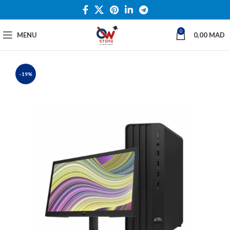
0
MENU
0,00
MAD
-19%