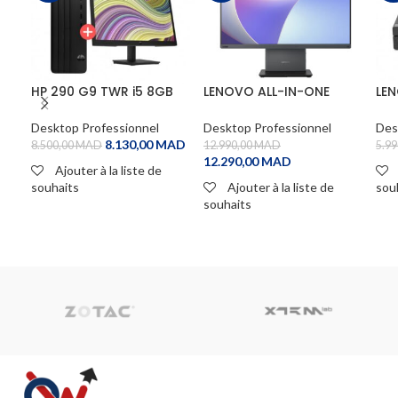
HP 290 G9 TWR i5 8GB
LENOVO ALL-IN-ONE
LEN
512SSD DOS P22v 3Y
ThinkCentre neo 50a 27
I5 
Gen 5 i7 13th
Desktop Professionnel
Desktop Professionnel
Des
8.130,00
MAD
8.500,00
MAD
12.990,00
MAD
5.99
12.290,00
MAD
Ajouter à la liste de
souhaits
Ajouter à la liste de
sou
souhaits
ADD TO CART
A
ADD TO CART