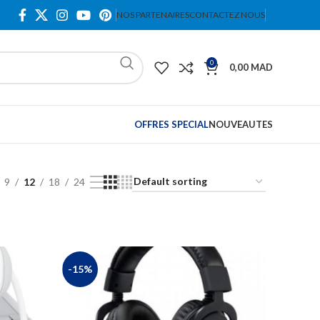
NOS PARTENAIRES
CONTACTEZ NOUS
0
0,00
MAD
OFFRES SPECIAL
NOUVEAUTES
9
12
18
24
-15%