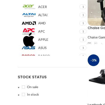
ACER
1
ALTAI
1
AMD
1
Chaise G
APC
1
Chaise Gam
APPLE
1
Ajouter
ASUS
1
READ MO
BARCO
1
-3%
BE QUIET
1
Brother
1
STOCK STATUS
CANON
1
On sale
Connect
1
In stock
COOLER MASTER
1
Logitech 