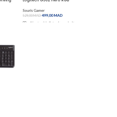
Souris Gamer
499,00
MAD
529,00
MAD
Ajouter à la liste de souhaits
ADD TO CART