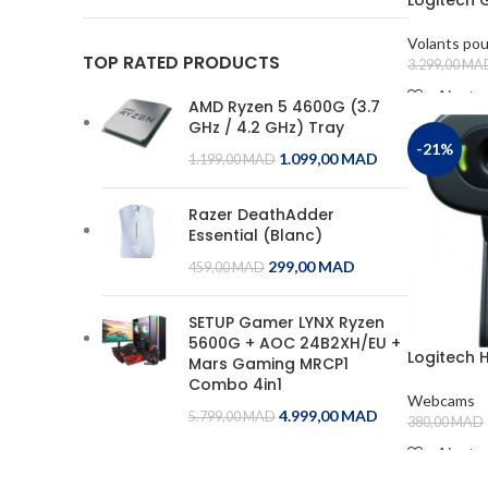
CORSAIRE
1
COUGAR
1
Volants po
TOP RATED PRODUCTS
3.299,00
MA
CRUCIAL
1
Ajouter
AMD Ryzen 5 4600G (3.7
D-LINK
1
ADD TO 
GHz / 4.2 GHz) Tray
-21%
DAHUA
1
1.099,00
MAD
1.199,00
MAD
DEEP COOL
1
Razer DeathAdder
DELL
1
Essential (Blanc)
299,00
MAD
EPSON
459,00
MAD
1
FANVIL
1
SETUP Gamer LYNX Ryzen
5600G + AOC 24B2XH/EU +
G.SKILL
1
Logitech
Mars Gaming MRCP1
GIGABYTE
Combo 4in1
1
Webcams
4.999,00
MAD
5.799,00
MAD
GRANDSTREAM
1
380,00
MAD
Ajouter
HIKVISION
1
ADD TO 