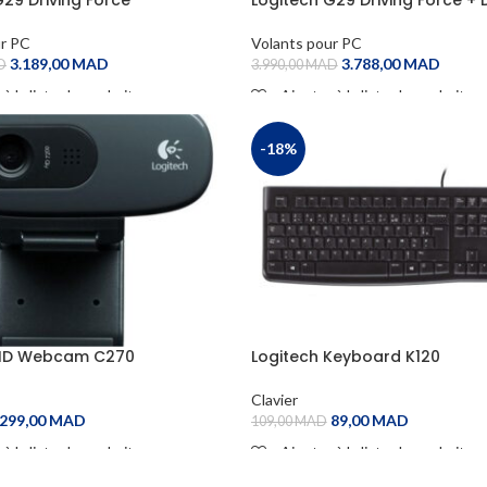
Force Shifter
ur PC
Volants pour PC
3.189,00
MAD
3.788,00
MAD
D
3.990,00
MAD
 à la liste de souhaits
Ajouter à la liste de souhaits
CART
ADD TO CART
-18%
 HD Webcam C270
Logitech Keyboard K120
Clavier
299,00
MAD
89,00
MAD
109,00
MAD
 à la liste de souhaits
Ajouter à la liste de souhaits
CART
ADD TO CART