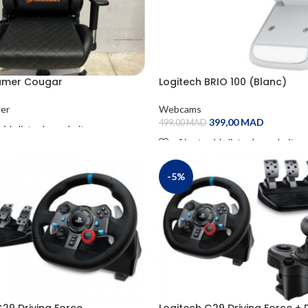
amer Cougar
Logitech BRIO 100 (Blanc)
er
Webcams
399,00
MAD
499,00
MAD
 à la liste de souhaits
Ajouter à la liste de souhaits
RE
ADD TO CART
-5%
G29 Driving Force
Logitech G29 Driving Force + D