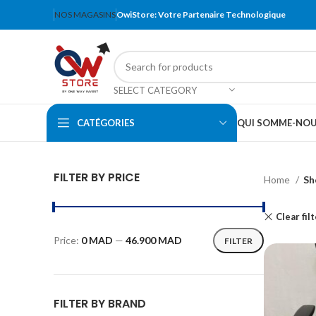
NOS MAGASINS
OwiStore: Votre Partenaire Technologique
SELECT CATEGORY
CATÉGORIES
QUI SOMME-NO
FILTER BY PRICE
Home
Sh
Clear fil
Price:
0 MAD
—
46.900 MAD
FILTER
FILTER BY BRAND