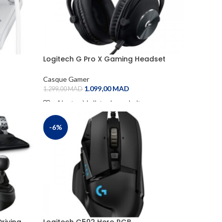
Logitech G Pro X Gaming Headset
(Noir)
Casque Gamer
1.099,00
MAD
1.299,00
MAD
Ajouter à la liste de souhaits
ADD TO CART
-6%
riving
Logitech G502 Hero RGB