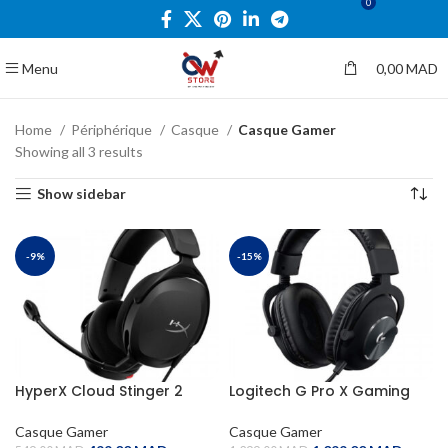
0
Menu
0,00
MAD
Home
Périphérique
Casque
Casque Gamer
Showing all 3 results
Show sidebar
-9%
-15%
HyperX Cloud Stinger 2
Logitech G Pro X Gaming
Core
Headset (Noir)
Casque Gamer
Casque Gamer