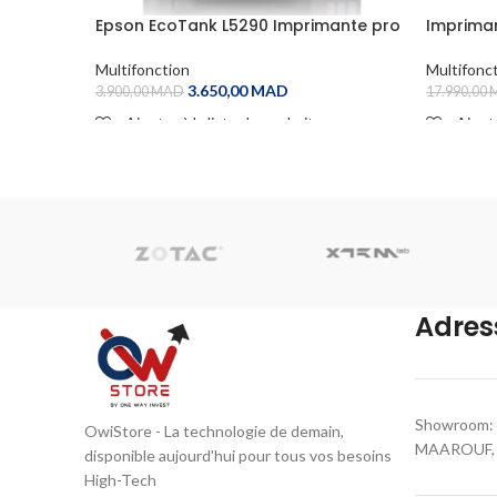
Epson EcoTank L5290 Imprimante pro
Impriman
multifonction à réservoirs
Monochr
rechargeables
2425i
Multifonction
Multifonc
3.650,00
MAD
3.900,00
MAD
17.990,00
Ajouter à la liste de souhaits
Ajoute
ADD TO CART
ADD TO
Adres
Showroom: 
OwiStore - La technologie de demain,
MAAROUF, C
disponible aujourd'hui pour tous vos besoins
High-Tech