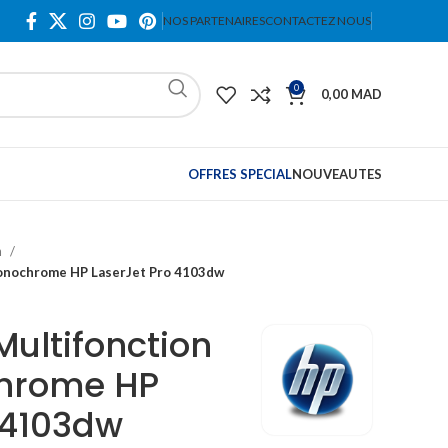
NOS PARTENAIRES
CONTACTEZ NOUS
0
0,00
MAD
OFFRES SPECIAL
NOUVEAUTES
n
Monochrome HP LaserJet Pro 4103dw
ultifonction
hrome HP
 4103dw