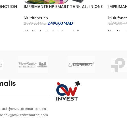
FONCTION
IMPRIMANTE HP SMART TANK ALL IN ONE
IMPRIMA
530 COULEUR WIFI
D’ENCRE 
Multifonction
Multifonct
2.490,00
MAD
2.590,00
MAD
3.290,00
M
Ajouter à la liste de souhaits
Ajoute
ADD TO CART
ADD TO
mails
tact@owistoremaroc.com
pdesk@owistoremaroc.com