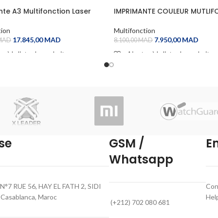
te A3 Multifonction Laser
IMPRIMANTE COULEUR MUTLI
ome Canon imageRUNNER
LASERJET PRO HP M479fdn
tion
Multifonction
17.845,00
MAD
7.950,00
MAD
MAD
8.100,00
MAD
r à la liste de souhaits
Ajouter à la liste de souhaits
 CART
ADD TO CART
se
GSM /
E
Whatsapp
N°7 RUE 56, HAY EL FATH 2, SIDI
Con
asablanca, Maroc
Hel
(+212) 702 080 681