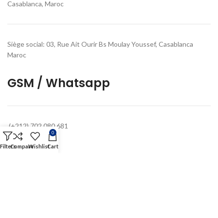
Casablanca, Maroc
Siège social: 03, Rue Ait Ourir Bs Moulay Youssef, Casablanca
Maroc
GSM / Whatsapp
(+212) 702 080 681
0
Filters
Compare
Wishlist
Cart
Emails
Contact@owistoremaroc.com
Helpdesk@owistoremaroc.com