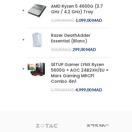
AMD Ryzen 5 4600G (3.7
GHz / 4.2 GHz) Tray
1.099,00
MAD
1.199,00
MAD
Razer DeathAdder
Essential (Blanc)
299,00
MAD
459,00
MAD
SETUP Gamer LYNX Ryzen
5600G + AOC 24B2XH/EU +
Mars Gaming MRCP1
Combo 4in1
4.999,00
MAD
5.799,00
MAD