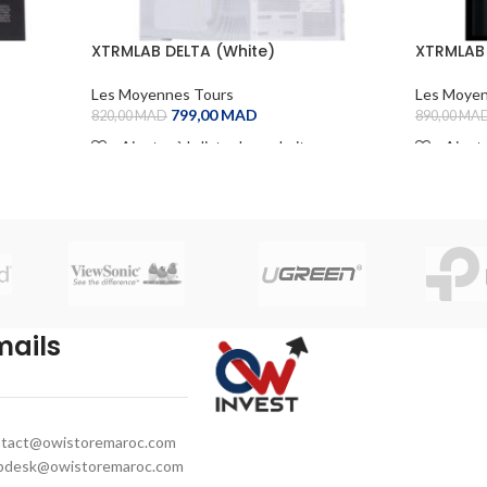
XTRMLAB DELTA (White)
XTRMLAB
Les Moyennes Tours
Les Moyen
799,00
MAD
820,00
MAD
890,00
MA
Ajouter à la liste de souhaits
Ajoute
ADD TO CART
ADD TO
mails
tact@owistoremaroc.com
pdesk@owistoremaroc.com