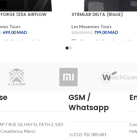
 FORGE 120A AIRFLOW
XTRMLAB DELTA (Black)
nnes Tours
Les Moyennes Tours
699,00
MAD
799,00
MAD
D
820,00
MAD
r à la liste de souhaits
Ajouter à la liste de souhaits
 CART
ADD TO CART
se
GSM /
E
Whatsapp
N°7 RUE 56, HAY EL FATH 2, SIDI
Con
asablanca, Maroc
Hel
(+212) 702 080 681