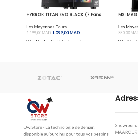
HYBROK TITAN EVO BLACK (7 Fans
MSI MAG
ARGB)
Les Moye
Les Moyennes Tours
1.099,00
MAD
850,00
MA
1.199,00
MAD
Ajoute
Ajouter à la liste de souhaits
ADD TO
ADD TO CART
Adres
Showroom: 
OwiStore - La technologie de demain,
MAAROUF, C
disponible aujourd'hui pour tous vos besoins