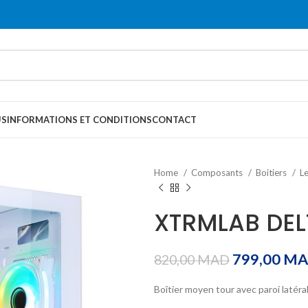
US
INFORMATIONS ET CONDITIONS
CONTACT
Home
Composants
Boitiers
L
XTRMLAB DEL
799,00
MA
820,00
MAD
Boîtier moyen tour avec paroi latér