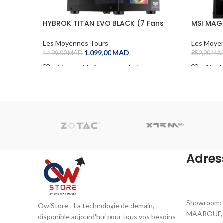
HYBROK TITAN EVO BLACK (7 Fans
MSI MAG
ARGB)
Les Moye
Les Moyennes Tours
1.099,00
MAD
850,00
MA
1.199,00
MAD
Ajoute
Ajouter à la liste de souhaits
ADD TO
ADD TO CART
Adres
Showroom: 
OwiStore - La technologie de demain,
MAAROUF, C
disponible aujourd'hui pour tous vos besoins