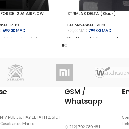
 FORGE 120A AIRFLOW
XTRMLAB DELTA (Black)
nnes Tours
Les Moyennes Tours
699,00
MAD
799,00
MAD
D
820,00
MAD
r à la liste de souhaits
Ajouter à la liste de souhaits
 CART
ADD TO CART
se
GSM /
E
Whatsapp
N°7 RUE 56, HAY EL FATH 2, SIDI
Con
asablanca, Maroc
Hel
(+212) 702 080 681