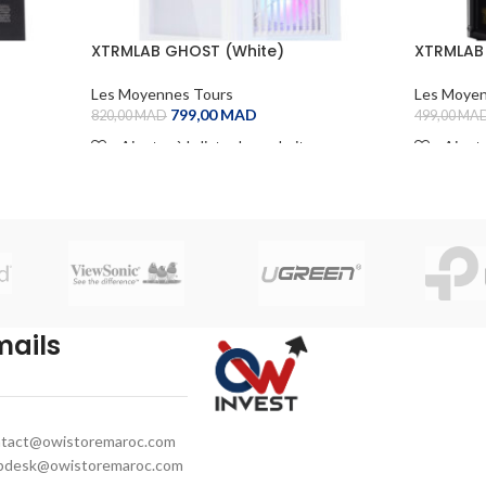
XTRMLAB GHOST (White)
XTRMLAB 
Les Moyennes Tours
Les Moyen
799,00
MAD
820,00
MAD
499,00
MA
Ajouter à la liste de souhaits
Ajoute
ADD TO CART
ADD TO
mails
tact@owistoremaroc.com
pdesk@owistoremaroc.com