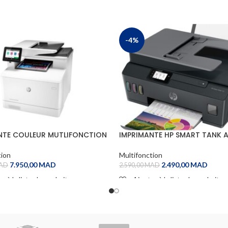
-4%
NTE COULEUR MUTLIFONCTION
IMPRIMANTE HP SMART TANK A
T PRO HP M479fdn
530 COULEUR WIFI
tion
Multifonction
7.950,00
MAD
2.490,00
MAD
AD
2.590,00
MAD
r à la liste de souhaits
Ajouter à la liste de souhaits
 CART
ADD TO CART