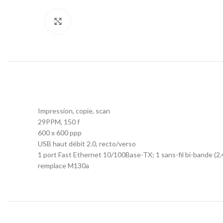
Click to enlarge
Impression, copie, scan
29PPM, 150 f
600 x 600 ppp
USB haut débit 2.0, recto/verso
1 port Fast Ethernet 10/100Base-TX; 1 sans-fil bi-bande (
remplace M130a