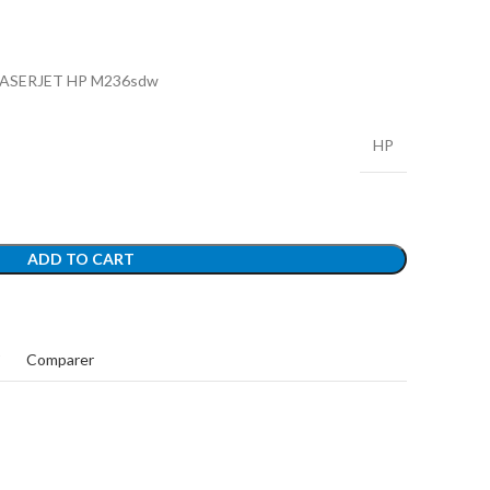
ASERJET HP M236sdw
HP
ADD TO CART
t
Comparer