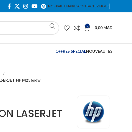
NOS PARTENAIRES
CONTACTEZ NOUS
0
0,00
MAD
OFFRES SPECIAL
NOUVEAUTES
n
SERJET HP M236sdw
ON LASERJET