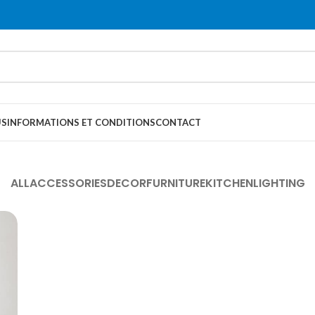
US
INFORMATIONS ET CONDITIONS
CONTACT
ALL
ACCESSORIES
DECOR
FURNITURE
KITCHEN
LIGHTING