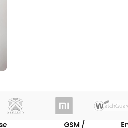
se
GSM /
E