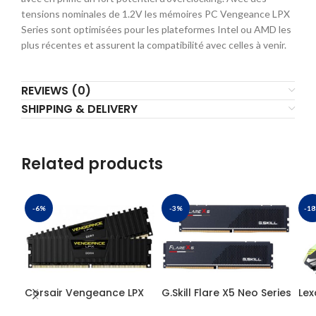
tensions nominales de 1.2V les mémoires PC Vengeance LPX
Series sont optimisées pour les plateformes Intel ou AMD les
plus récentes et assurent la compatibilité avec celles à venir.
REVIEWS (0)
SHIPPING & DELIVERY
Related products
-6%
-3%
-1
Corsair Vengeance LPX
G.Skill Flare X5 Neo Series
Lex
Series Low Profile 16Go
32Go (2x 16Go) DDR5
DD