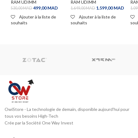
(2x 8Go) DDR4 3200 MHz
6000 MHz CL36
RAM UDIMM
RAM UDIMM
RA
CL16
499,00
MAD
1.599,00
MAD
530,00
MAD
1.649,00
MAD
1.09
Ajouter à la liste de
Ajouter à la liste de
souhaits
souhaits
sou
ADD TO CART
ADD TO CART
A
OwiStore - La technologie de demain, disponible aujourd'hui pour
tous vos besoins High-Tech
Crée par la Société One Way Invest