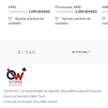
GHz / 4.2 GHz) Tray
GHz / 4.2 GHz) Tray
GHz
AMD
Processeur
,
AMD
AM
1.099,00
MAD
1.099,00
MAD
1.199,00
MAD
1.199,00
MAD
1.49
Ajouter à la liste de
Ajouter à la liste de
souhaits
souhaits
sou
ADD TO CART
ADD TO CART
A
OwiStore - La technologie de demain, disponible aujourd'hui pour
tous vos besoins High-Tech
Crée par la Société One Way Invest