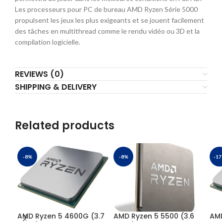
Les processeurs pour PC de bureau AMD Ryzen Série 5000
propulsent les jeux les plus exigeants et se jouent facilement
des tâches en multithread comme le rendu vidéo ou 3D et la
compilation logicielle.
REVIEWS (0)
SHIPPING & DELIVERY
Related products
-8%
-8%
-1
AMD Ryzen 5 4600G (3.7
AMD Ryzen 5 5500 (3.6
AMD