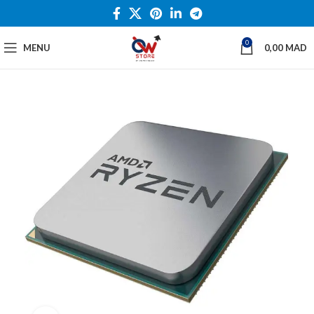
0
MENU
0,00
MAD