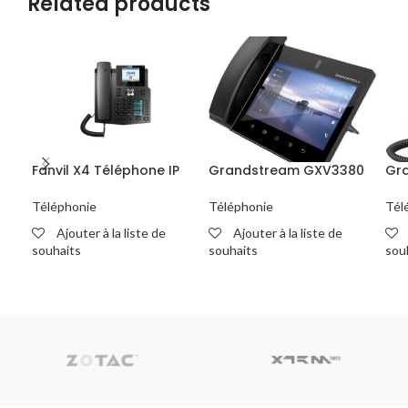
Related products
Fanvil X4 Téléphone IP
Grandstream GXV3380
Gr
Téléphonie
Téléphonie
Tél
Ajouter à la liste de
Ajouter à la liste de
souhaits
souhaits
sou
READ MORE
READ MORE
R