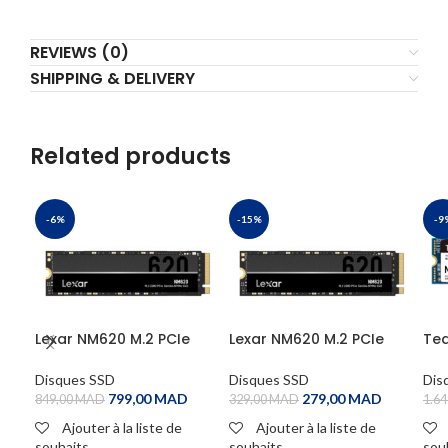
REVIEWS (0)
SHIPPING & DELIVERY
Related products
-6%
-15%
-9
Lexar NM620 M.2 PCIe
Lexar NM620 M.2 PCIe
Te
NVMe 1TB
NVMe 256GB
M.2
Disques SSD
Disques SSD
Dis
799,00
MAD
279,00
MAD
849,00
MAD
329,00
MAD
1.64
Ajouter à la liste de
Ajouter à la liste de
souhaits
souhaits
sou