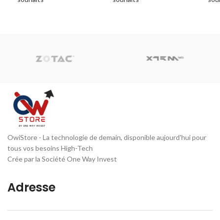
ADD TO CART
ADD TO CART
A
OwiStore - La technologie de demain, disponible aujourd'hui pour
tous vos besoins High-Tech
Crée par la Société One Way Invest
Adresse