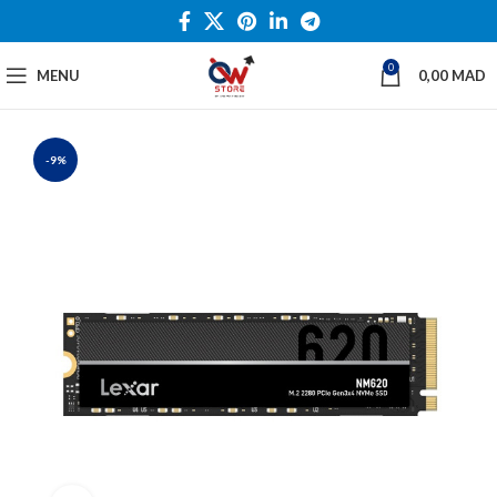
0
MENU
0,00
MAD
-9%