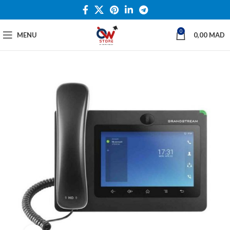
0
MENU
0,00
MAD