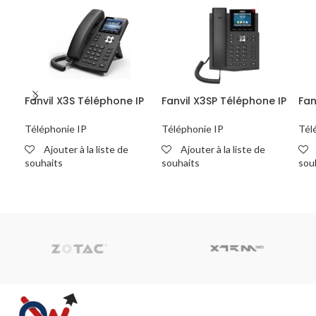
Fanvil X3S Téléphone IP
Fanvil X3SP Téléphone IP
Fan
Téléphonie IP
Téléphonie IP
Tél
Ajouter à la liste de
Ajouter à la liste de
souhaits
souhaits
sou
READ MORE
READ MORE
R